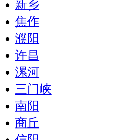
新乡
焦作
濮阳
许昌
漯河
三门峡
南阳
商丘
信阳