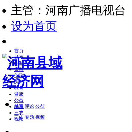
主管：河南广播电视台
设为首页
首页
城事
法制
金融
保险
房产
教育
健康
公益
城事
评论
公益
美食
三农
三农
专题
视频
视频