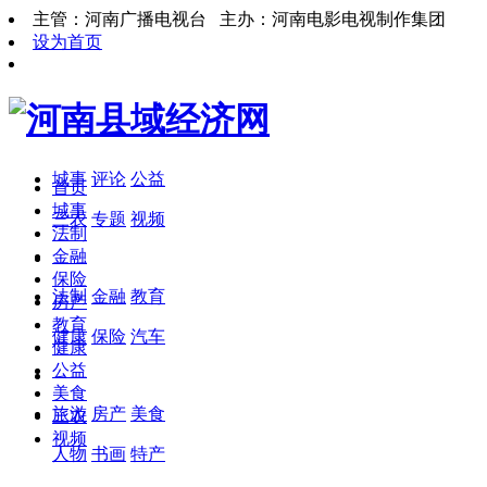
主管：河南广播电视台 主办：河南电影电视制作集团
设为首页
城事
评论
公益
首页
城事
三农
专题
视频
法制
金融
保险
法制
金融
教育
房产
教育
健康
保险
汽车
健康
公益
美食
旅游
房产
美食
三农
视频
人物
书画
特产