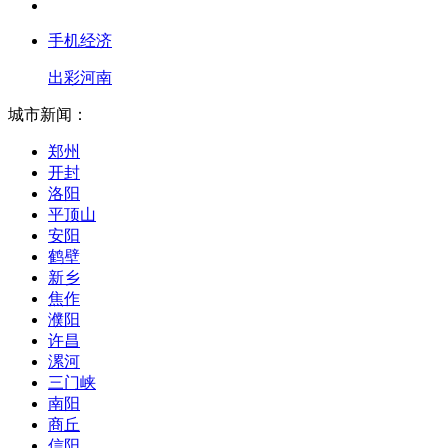
手机经济
出彩河南
城市新闻：
郑州
开封
洛阳
平顶山
安阳
鹤壁
新乡
焦作
濮阳
许昌
漯河
三门峡
南阳
商丘
信阳